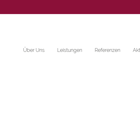
Über Uns
Leis­tun­gen
Re­fe­ren­zen
Ak­t