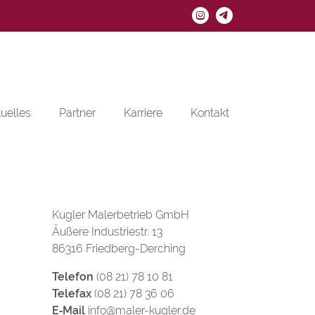
Instagram
E-
Mail
u­el­les
Part­ner
Kar­rie­re
Kon­takt
Kug­ler Ma­ler­be­trieb GmbH
Äu­ße­re In­dus­trie­str. 13
86316 Fried­berg-Der­ching
Te­le­fon
(08 21) 78 10 81
Te­le­fax
(08 21) 78 36 06
E‑Mail
info@​maler-​kugler.​de