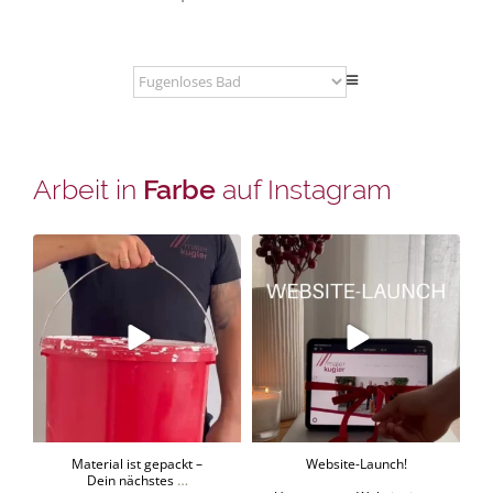
Ar­beit in
Far­be
auf In­sta­gram
Ma­te­ri­al ist ge­packt –
Web­site-Launch!
Dein nächs­tes
...
Un­se­re neue Web­site ist
...
16
2
21
0
Ma­te­ri­al ist ge­packt –
Web­site-Launch!
…
Dein nächs­tes