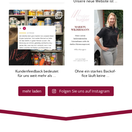
…
Un­se­re neue Web­site ist
Kun­den­feed­back be­deu­tet für uns
Ohne ein star­kes Back­of­fice läuft
weit mehr als
...
kei­ne
...
20
0
20
0
Kun­den­feed­back be­deu­tet
Ohne ein star­kes Back­of­
…
…
für uns weit mehr als
fice läuft kei­ne
Fol­gen Sie uns auf In­sta­gram
mehr laden