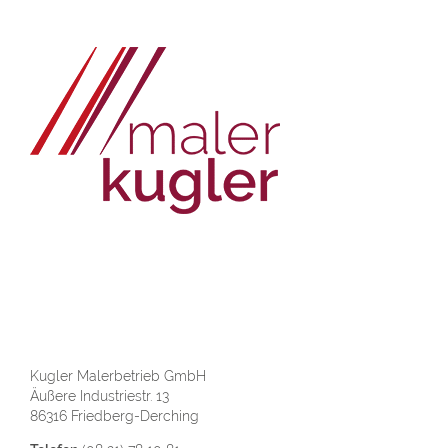
Kug­ler Ma­ler­be­trieb GmbH
Äu­ße­re In­dus­trie­str. 13
86316 Fried­berg-Der­ching